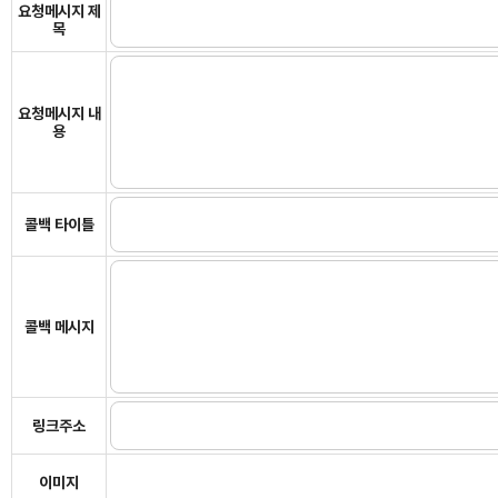
요청메시지 제
목
요청메시지 내
용
콜백 타이틀
콜백 메시지
링크주소
이미지