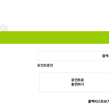
콜백
포인트충전
포인트로
충전하기
콜백리스트보